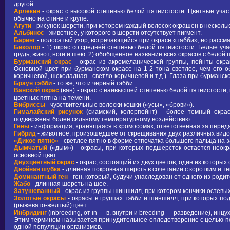
другой.
Арлекин
- окрас с высокой степенью белой пятнистости. Цветные учас
обычно на спине и крупе.
Агути
- рисунок шерсти, при котором каждый волосок окрашен в нескольк
Альбинос
- животное, у которого в шерсти отсутствует пигмент.
Баринг
- полосатый узор, встречающийся при окрасе «табби», но рассм
Биколор
- 1) окрас со средней степенью белой пятнистости. Белые уча
грудь, живот, ноги и шею. 2) обобщенное название всех окрасов с белой 
Бурманский окрас
- окрас из акромеланической группы, пойнты окра
Основной цвет при бурманском окрасе на 1-2 тона светлее, чем его о
коричневой, шоколадная - светло-коричневой и т.д.). Глаза при бурманск
Браун тэбби
- то же, что и черный тэбби.
Ванский окрас
(ван) - окрас с наивысшей степенью белой пятнистости,
цветных пятна на темени.
Вибриссы
- чувствительные волоски кошки («усы», «брови»).
Гималайский рисунок
(сиамский, колорпойнт) - более темный окрас
подвержены более сильному температурному воздействию.
Гены
- информация, хранящаяся в хромосомах, ответственная за перед
Гибрид
- животное, произошедшее от скрещивания двух различных видо
«Дикое пятно»
- светлое пятно в форме отпечатка большого пальца на 
Дымчатый
(«дым») - окрасы, при которых подшерсток остается нео
основной цвет.
Двухцветный окрас
- окрас, состоящий из двух цветов, один из которых
Двойная шубка
- длинная покровная шерсть в сочетании с коротким и 
Доминантный ген
- ген, который, будучи унаследован от одного из роди
Жабо
- длинная шерсть на шее.
Затушеванный
- окрас из группы шиншилл, при котором кончики остевы
Золотые окрасы
- окрасы в группах тэбби и шиншилл, при которых по
(рыжевато-желтый) цвет.
Инбридинг
(inbreeding, от in — в, внутри и breeding — разведение), инцухт
Этим термином называется принудительное оплодотворение с целью п
одной популяции организмов.