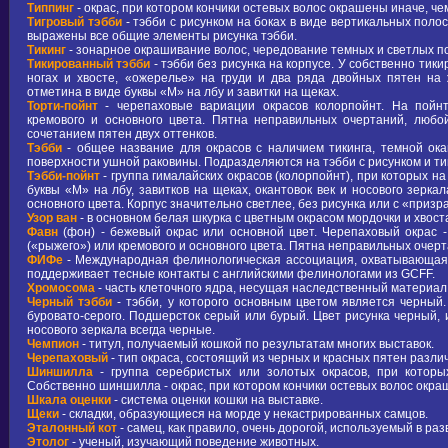
Типпинг
- окрас, при котором кончики остевых волос окрашены иначе, че
Тигровый тэбби
- тэбби с рисунком на боках в виде вертикальных полос
выражены все общие элементы рисунка тэбби.
Тикинг
- зонарное окрашивание волос, чередование темных и светлых по
Тикированный тэбби
- тэбби без рисунка на корпусе. У собственно тик
ногах и хвосте, «ожерелье» на груди и два ряда двойных пятен на 
отметина в виде буквы «М» на лбу и завитки на щеках.
Торти-пойнт
- черепаховые вариации окрасов колорпойнт. На пойнт
кремового и основного цвета. Пятна неправильных очертаний, люб
сочетанием пятен двух оттенков.
Тэбби
- общее название для окрасов с наличием тикинга, темной ока
поверхности ушной раковины. Подразделяются на тэбби с рисунком и т
Тэбби-пойнт
- группа гималайских окрасов (колорпойнт), при которых 
буквы «М» на лбу, завитков на щеках, окантовок век и носового зерка
основного цвета. Корпус значительно светлее, без рисунка или с «приз
Узор ван
- в основном белая шкурка с цветным окрасом мордочки и хвост
Фавн
(фон) - бежевый окрас или основной цвет. Черепаховый окрас -
(«рыжего») или кремового и основного цвета. Пятна неправильных очер
ФИФе
- Международная фелинологическая ассоциация, охватывающая к
поддерживает тесные контакты с английскими фелинологами из GCFF.
Хромосома
- часть клеточного ядра, несущая наследственный материал,
Черный тэбби
- тэбби, у которого основным цветом является черный.
буровато-серого. Подшерсток серый или бурый. Цвет рисунка черный, ин
носового зеркала всегда черные.
Чемпион
- титул, получаемый кошкой по результатам многих выставок.
Черепаховый
- тип окраса, состоящий из черных и красных пятен различ
Шиншилла
- группа серебристых или золотых окрасов, при которы
Собственно шиншилла - окрас, при котором кончики остевых волос окраш
Шкала оценки
- система оценки кошки на выставке.
Щеки
- складки, образующиеся на морде у некастрированных самцов.
Эталонный кот
- самец, как правило, очень дорогой, используемый в раз
Этолог
- ученый, изучающий поведение животных.