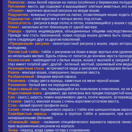
Перчатки
- зоны белой окраски на лапах (особенно у бирманских полуд
Питомник
- место, где содержат и выращивают элитных животных, его н
«Пламя»
- кирпично-красный рисунок на морде кошки.
Подушечки
- кожаные утолщения на лапах, позволяющие кошке ходить 
Подшерсток
- слой коротких и теплых волос под остью.
Полосатость
- рисунок в виде полос и пятен, появляющийся у кошек с 
Помет
- несколько котят-близнецов от одной матери.
Порода
- группа индивидуумов, объединенных общими наследственны
Прежде чем стать признанной, новая порода кошек должна быть пред
пяти следующих друг за другом поколений.
«Призрачный» рисунок
- неконтрастный рисунок у кошек, окрас которы
молодняка.
Пятнистый тэбби
- тэбби с рисунком на боках в виде круглых или удлин
из нескольких мелких. Вдоль спины от лопаток до кончика хвоста проход
Разноглазие
- наблюдается у белых кошек, кошек с высокой и средней с
глаз имеет голубой цвет, другой - зеленый, желтый, оранжевый или медн
Разноцветные глаза
- встречаются чаще у ангорских и персидских белы
Рампи
- мэнская кошка, совершенно лишенная хвоста.
Разбавленный
- бледная версия окраса.
Ржавчина
- следы цвета корицы, заметные на мехе черной кошки.
Рукавички
- белый мех на передних ногах.
Рецессивный ген
- ген, передающийся из поколения в поколение, но не
Родословная книга
- документ, где записаны все предки породистой кош
Сил
- (англ.), шерсть темно-коричневого цвета, почти черного. (в перевод
Стампи
- (англ.), мэнская кошка с очень коротким остатком хвоста.
Стоп
- легкий прогиб профиля носа.
Сепия
- сочетание бурманского окраса с тэбби или шиншилловым окрасо
Серебристые окрасы
- окрасы в группах тэбби и шиншилл, при кот
неокрашенными (белыми).
«Снежный» окрас
- название специфического варианта окрасов линкс-
ярко выраженным рисунком на корпусе.
Течка
- период, когда самка готова к спариванию.