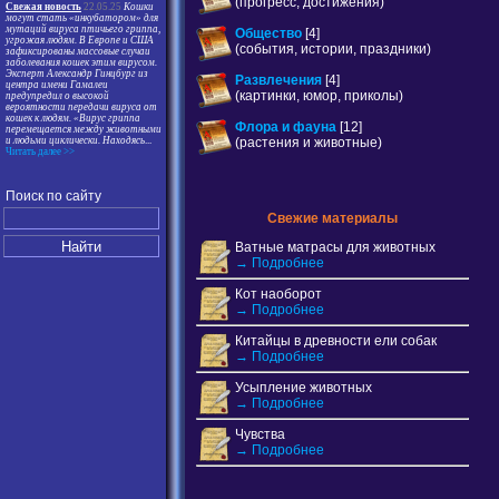
(прогресс, достижения)
Свежая новость
22.05.25
Кошки
могут стать «инкубатором» для
мутаций вируса птичьего гриппа,
Общество
[4]
угрожая людям. В Европе и США
(события, истории, праздники)
зафиксированы массовые случаи
заболевания кошек этим вирусом.
Эксперт Александр Гинцбург из
Развлечения
[4]
центра имени Гамалеи
(картинки, юмор, приколы)
предупредил о высокой
вероятности передачи вируса от
кошек к людям. «Вирус гриппа
Флора и фауна
[12]
перемещается между животными
(растения и животные)
и людьми циклически. Находясь
...
Читать далее >>
Поиск по сайту
Свежие материалы
Ватные матрасы для животных
→ Подробнее
Кот наоборот
→ Подробнее
Китайцы в древности ели собак
→ Подробнее
Усыпление животных
→ Подробнее
Чувства
→ Подробнее