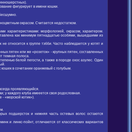
линношерстных).
азвание фигурирует в имени кошки.
бесшумно.
одноцветным окрасом. Считается недостатком.
ми характеристиками: морфологией, окрасом, характером.
ставлена как минимум пятнадцатью особями, вышедшими из
х не относится к группе тэбби. Часто наблюдается у котят и
енных пятен или же «розеток» - крупных пятен, составленных
ит темная полоса.
тепенью белой пегости, а также в породе охос азулес. Один
ый.
х кошек в сочетании оранжевый с голубым.
 всегда проявляющийся.
ки; у каждого клуба имееется своя родословная.
е - «морской котик»).
м.
орых подшерсток и нижняя часть остевых волос остаются
минк и линкс-пойнт, отличаются от классических вариантов