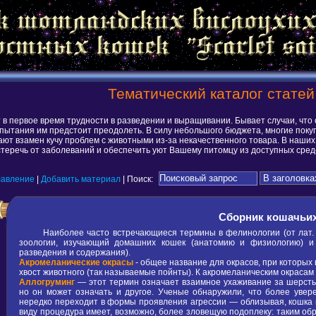
Тематический каталог статей
в первое время трудности в разведении и выращивании. Бывает случаи, что 
спытания им предстоит преодолеть. В силу небольшого бюджета, многие покуп
учают взамен кучу проблем с животными из-за некачественного товара. В на
стеречь от заболеваний и обеспечить уют Вашему питомцу из доступных сред
лавление
|
Добавить материал
| Поиск:
Сборник кошачьих
Наиболее часто встречающиеся термины в фелинологии (от лат. fel
зоологии, изучающий домашних кошек (анатомию и физиологию) и 
разведения и содержания).
Акромеланические окрасы
- общее название для окрасов, при которых
хвост животного (так называемые пойнты). К акромеланическим окрасам 
Аллогруминг
— этот термин означает взаимное ухаживание за шерсть
но он может означать и другое. Ученые обнаружили, что более уве
нередко переходит в формы проявления агрессии — облизывая, кошка в 
виду процедура имеет, возможно, более зловещую подоплеку: таким об