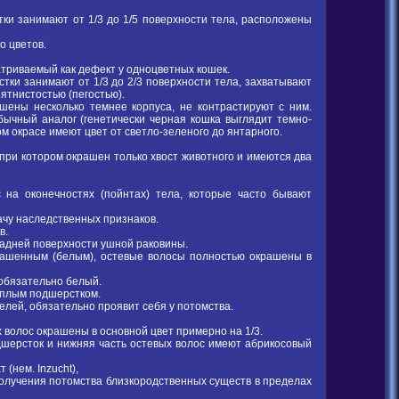
тки занимают от 1/3 до 1/5 поверхности тела, расположены
о цветов.
атриваемый как дефект у одноцветных кошек.
стки занимают от 1/3 до 2/3 поверхности тела, захватывают
пятнистостью (пегостью).
шены несколько темнее корпуса, не контрастируют с ним.
бычный аналог (генетически черная кошка выглядит темно-
ом окрасе имеют цвет от светло-зеленого до янтарного.
 при котором окрашен только хвост животного и имеются два
 на оконечностях (пойнтах) тела, которые часто бывают
ачу наследственных признаков.
в.
задней поверхности ушной раковины.
крашенным (белым), остевые волосы полностью окрашены в
 обязательно белый.
теплым подшерстком.
телей, обязательно проявит себя у потомства.
х волос окрашены в основной цвет примерно на 1/3.
дшерсток и нижняя часть остевых волос имеют абрикосовый
 (нем. Inzucht),
олучения потомства близкородственных существ в пределах