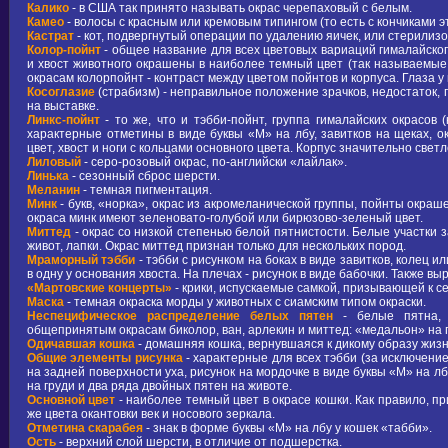
Калико
- в США так принято называть окрас черепаховый с белым.
Камео
- волосы с красным или кремовым типингом (то есть с кончиками эт
Кастрат
- кот, подвергнутый операции по удалению яичек, или стерилиз
Колор-пойнт
- общее название для всех цветовых вариаций гималайского
и хвост животного окрашены в наиболее темный цвет (так называемые 
окрасам колорпойнт - контраст между цветом пойнтов и корпуса. Глаза у
Косоглазие
(страбизм) - неправильное положение зрачков, недостаток,
на выставке.
Линкс-пойнт
- то же, что и тэбби-пойнт, группа гималайских окрасов
характерные отметины в виде буквы «М» на лбу, завитков на щеках, о
цвет, хвост и ноги с кольцами основного цвета. Корпус значительно свет
Лиловый
- серо-розовый окрас, по-английски «лайлак».
Линька
- сезонный сброс шерсти.
Меланин
- темная пигментация.
Минк
- букв, «норка», окрас из акромеланической группы, пойнты окраше
окраса минк имеют зеленовато-голубой или бирюзово-зеленый цвет.
Миттед
- окрас со низкой степенью белой пятнистости. Белые участки з
живот, лапки. Окрас миттед признан только для нескольких пород.
Мраморный тэбби
- тэбби с рисунком на боках в виде завитков, колец
в одну у основания хвоста. На плечах - рисунок в виде бабочки. Также 
«Мартовские концерты»
- крики, испускаемые самкой, призывающей к се
Маска
- темная окраска морды у животных с сиамским типом окраски.
Неспецифическое распределение белых пятен
- белые пятна, к
общепринятым окрасам биколор, ван, арлекин и миттед: «медальон» на гр
Одичавшая кошка
- домашняя кошка, вернувшаяся к дикому образу жизни
Общие элементы рисунка
- характерные для всех тэбби (за исключение
на задней поверхности уха, рисунок на мордочке в виде буквы «М» на лб
на груди и два ряда двойных пятен на животе.
Основной цвет
- наиболее темный цвет в окрасе кошки. Как правило, пр
же цвета окантовки век и носового зеркала.
Отметина скарабея
- знак в форме буквы «М» на лбу у кошек «табби».
Ость
- верхний слой шерсти, в отличие от подшерстка.