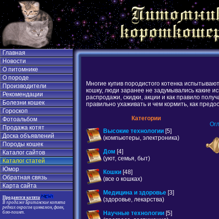
Главная
Новости
О питомнике
О породе
Многие купив породистого котенка испытывают 
Производители
кошку, люди заранее не задумывались какие и
Рекомендации
распродажи, скидки, акции и как правило пол
Болезни кошек
правильно ухаживать и чем кормить, как предо
Гороскоп
Категории
Фотоальбом
Ог
Продажа котят
Высокие технологии
[5]
Доска объявлений
(компьютеры, электроника)
Породы кошек
Дом
[4]
Каталог сайтов
(уют, семья, быт)
Каталог статей
Юмор
Кошки
[48]
Обратная связь
(все о кошках)
Карта сайта
Медицина и здоровье
[3]
Продаются котята
(здоровье, лекарства)
В продаже Британские котята
редких окрасов циннамон, фавн,
Научные технологии
[5]
блю-поинт.