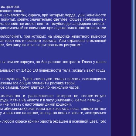
их цветов).
ованная кошка.
 («сиамского») окраса, при которых морда, уши, конечности
пойнты), корпус значительно светлее. Общее требование к
 колорпойнтов имеют цвет от голубого до сапфирово-синего.
 принимаемый во внимание при оценке животного экспертами
 (колорпойнт), при которых на мордочке животного имеются
кантовок век и носового зеркала. Уши окрашены в основной
лее, без рисунка или с «призрачным» рисунком.
ны темнее корпуса, но без резкого контраста. Глаза у кошек
анимают от 1/4 до 1/3 поверхности тела, захватывают грудь,
 или полуколец. Вдоль спины две темных полосы, сливающиеся
выражены все общие элементы рисунка тэбби.
бе самцов. Могут длиться по несколько часов.
оличество и расположение которых не соответствует
уди, пятна на животе и в паху («бикини»), белые пальцы.
 (не путать с настоящей дикой кошкой!).
м абиссинских) окантовки век и зеркала носа, «дикое пятно»
у и завитков на щеках, кольца на ногах и хвосте, «ожерелье»
и любом окрасе кончик хвоста окрашен в основной цвет. Того