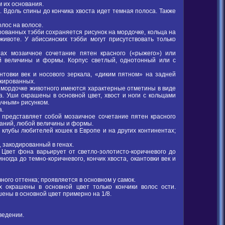
м их основания.
. Вдоль спины до кончика хвоста идет темная полоса. Также
лос на волосе.
ированных тэбби сохраняется рисунок на мордочке, кольца на
животе. У абиссинских тэбби могут присутствовать только
ах мозаичное сочетание пятен красного («рыжего») или
ой величины и формы. Корпус светлый, однотонный или с
нтовки век и носового зеркала, «диким пятном» на задней
икированных.
на мордочке животного имеются характерные отметины в виде
ла. Уши окрашены в основной цвет, хвост и ноги с кольцами
рачным» рисунком.
а.
 представляет собой мозаичное сочетание пятен красного
таний, любой величины и формы.
лубы любителей кошек в Европе и на других континентах;
 закодированный в генах.
 Цвет фона варьирует от светло-золотисто-коричневого до
огда до темно-коричневого, кончик хвоста, окантовки век и
ного оттенка; проявляется в основном у самок.
х окрашены в основной цвет только кончики волос ости.
ены в основной цвет примерно на 1/8.
ведении.