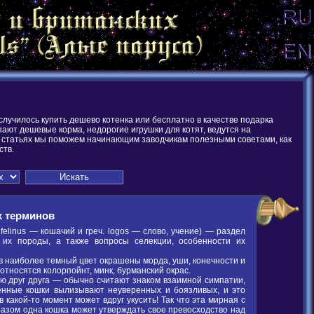
случилось купить дешево котенка или бесплатно в качестве подарка
ают дешевые корма, недорогие игрушки для котят, ведутся на
ших статьях мы поможем начинающим заводчикам полезными советами, как
ств.
 терминов
inus — кошачий и греч. logos — слово, учение) — раздел
их породы, а также вопросы селекции, особенности их
 в наиболее темный цвет окрашены морда, уши, конечности и
относятся колорпойнт, минк, бурманский окрас.
ю друг друга — обычно считают знаком взаимной симпатии,
ренные кошки вылизывают неуверенных и боязливых, и это
какой-то момент может вдруг укусить! Так что эта мирная с
разом одна кошка может утверждать свое превосходство над