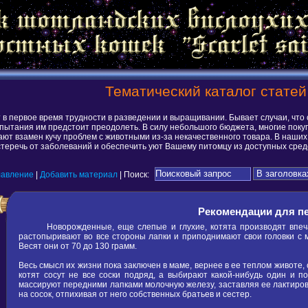
Тематический каталог статей
в первое время трудности в разведении и выращивании. Бывает случаи, что 
спытания им предстоит преодолеть. В силу небольшого бюджета, многие покуп
учают взамен кучу проблем с животными из-за некачественного товара. В на
стеречь от заболеваний и обеспечить уют Вашему питомцу из доступных сред
лавление
|
Добавить материал
| Поиск:
Рекомендации для пе
Новорожденные, еще слепые и глухие, котята производят впеча
растопыривают во все стороны лапки и приподнимают свои головки с 
Весят они от 70 до 130 грамм.
Весь смысл их жизни пока заключен в маме, вернее в ее теплом животе,
котят сосут не все соски подряд, а выбирают какой-нибудь один и по
массируют передними лапками молочную железу, заставляя ее лактиров
на сосок, отпихивая от него собственных братьев и сестер.