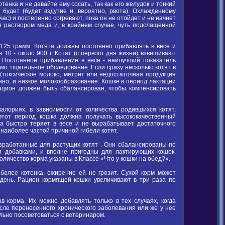
енка и не давайте ему сосать, так как его желудок и тонкий
 будет (будет вздутие и, вероятно, рвота). Охлажденному
 час) и постепенно согревают, пока он не отойдет и не начнет
я раствором меда и, в крайнем случае, чуть подслащенной
-125 грамм. Котята должны постоянно прибавлять в весе и
 в 10 - около 900 г. Котят (с первого дня жизни) взвешивают
. Постоянное прибавление в весе - наилучший показатель
имо тщательное обследование. Если сразу несколько котят в
(токсическое молоко, метрит или недостаточная продукция
енно, и низкое молокообразование. Кошке в период лактации
Рацион должен быть сбалансирован, чтобы компенсировать
алориях, в зависимости от количества родившихся котят,
этот период кошка должна получать высококачественный
а быстро теряет в весе и не вырабатывает достаточного
 наиболее частой причиной гибели котят.
зработанные для растущих котят . Они сбалансированы по
и добавками, и вполне пригодны для лактирующих кошек.
личество корма указаны в Классе «Что у кошки на обед?».
 более котенка, ожирение ей не грозит. Сухой корм может
 день. Рацион кормящей кошки увеличивают в три раза по
в корма. Их можно добавлять только в тех случаях, когда
сле перенесенного хронического заболевания или же у нее
льно посоветоваться с ветеринаром.