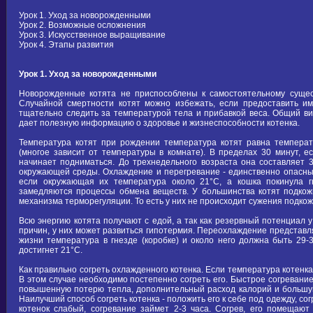
Урок 1. Уход за новорожденными
Урок 2. Возможные осложнения
Урок 3. Искусственное выращивание
Урок 4. Этапы развития
Урок 1. Уход за новорожденными
Новорожденные котята не приспособлены к самостоятельному суще
Случайной смертности котят можно избежать, если предоставить и
тщательно следить за температурой тела и прибавкой веса. Общий вид
дает полезную информацию о здоровье и жизнеспособности котенка.
Температура котят при рождении температура котят равна температ
(многое зависит от температуры в комнате). В пределах 30 минут, е
начинает подниматься. До трехнедельного возраста она составляет 3
окружающей среды. Охлаждение и перегревание - единственно опасны
если окружающая их температура около 21°С, а кошка покинула г
замедляются процессы обмена веществ. У большинства котят подкожн
механизма терморегуляции. То есть у них не происходит сужения подкож
Всю энергию котята получают с едой, а так как резервный потенциал у
причин, у них может развиться гипотермия. Переохлаждение представл
жизни температура в гнезде (коробке) и около него должна быть 29-
достигнет 21°С.
Как правильно согреть охлажденного котенка. Если температура котенка
В этом случае необходимо постепенно согреть его. Быстрое согревание
повышенную потерю тепла, дополнительный расход калорий и большую 
Наилучший способ согреть котенка - положить его к себе под одежду, с
котенок слабый, согревание займет 2-3 часа. Согрев, его помещают