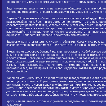
Кошка, при этом обычно громко мурлычет, а котята, приблизительно, со в
Еще ничего не видя и не слыша, малыши обладают развитым обоняни
положение относительно кошки корректируют с помощью, в том числе и 
Первые 48 часов котята обычно спят, склонив головы к своей груди. Во с
называемый активный сон - и это естественно, потому что это пока еди
способствует развитию мышц, которые потребуются ему позже. Потрево
к источнику тепла - своей матери, неуклюже приподнимаясь на пер
вывалившийся из гнезда котенок издает совершенно отчаянные звуки
одинаково - наперегонки бросаясь посмотреть, что случилось.
Здоровые котята выглядят круглыми и сбитыми. Кожа у них розовая
возвращается на прежнее место. Если взять его на руки, он вытягиваетс
В отличие от здоровых, больной малыш представляет собой жалкое зре
висит как тряпка, когда его поднимают. Взяв в рот сосок, он выталкивае
и долго кричат. Истощенные котята гиперактивны - они ползают, ища п
Они отдыхают, разбрасывая конечности и склонив голову набок. Эти кот
выживут. Она выталкивает их из помета, сберегая свои силы для 
нормализуется, кошка примет их к себе. Здоровые котята пищат редко
беспокоит боль.
Хорошая мать инстинктивно охраняет гнездо и поддерживает котят в чи
не выходить из домика. Кормит, вылизывает котят, массирует языком и
они смогли сделать «свои дела» и »убирает» за ними. Но, уже через п
мест» и она постарается перетащить котят в другое укромное место.
доставшаяся ей в наследство от диких предков, которым нужно было спа
остаться какие-либо следы, способные приманить к гнезду хищников, ко
Уроки нашей школы созданы с учетом исследований и рекомендаци
заводчиков.