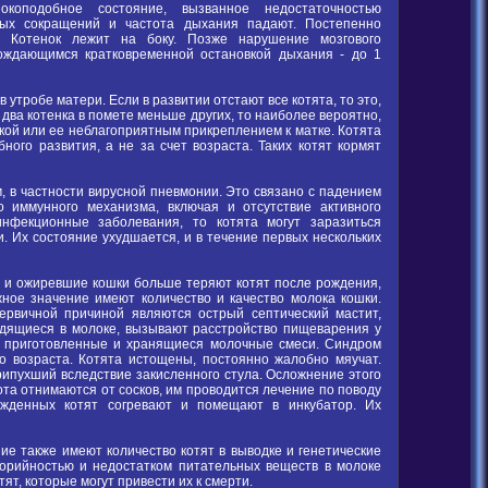
окоподобное состояние, вызванное недостаточностью
ных сокращений и частота дыхания падают. Постепенно
. Котенок лежит на боку. Позже нарушение мозгового
вождающимся кратковременной остановкой дыхания - до 1
утробе матери. Если в развитии отстают все котята, то это,
 два котенка в помете меньше других, то наиболее вероятно,
кой или ее неблагоприятным прикреплением к матке. Котята
ого развития, а не за счет возраста. Таких котят кормят
 в частности вирусной пневмонии. Это связано с падением
го иммунного механизма, включая и отсутствие активного
инфекционные заболевания, то котята могут заразиться
. Их состояние ухудшается, и в течение первых нескольких
 и ожиревшие кошки больше теряют котят после рождения,
ное значение имеют количество и качество молока кошки.
ервичной причиной являются острый септический мастит,
одящиеся в молоке, вызывают расстройство пищеварения у
но приготовленные и хранящиеся молочные смеси. Синдром
го возраста. Котята истощены, постоянно жалобно мяучат.
рипухший вследствие закисленного стула. Осложнение этого
ота отнимаются от сосков, им проводится лечение по поводу
ажденных котят согревают и помещают в инкубатор. Их
ие также имеют количество котят в выводке и генетические
лорийностью и недостатком питательных веществ в молоке
ят, которые могут привести их к смерти.