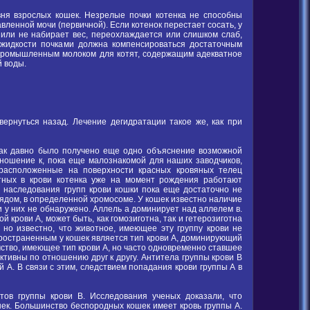
ня взрослых кошек. Незрелые почки котенка не способны
ленной мочи (первичной). Если котенок перестает сосать, у
 или не набирает вес, переохлаждается или слишком слаб,
 жидкости почками должна компенсироваться достаточным
 промышленным молоком для котят, содержащим адекватное
й воды.
вернуться назад. Лечение дегидратации такое же, как при
 так давно было получено еще одно объяснение возможной
ношение к, пока еще малознакомой для наших заводчиков,
, расположенные на поверхности красных кровяных телец
отных в крови котенка уже на момент рождения работают
 наследования групп крови кошки пока еще достаточно не
ядом, в определенной хромосоме. У кошек известно наличие
ови у них не обнаружено. Аллель а доминирует над аллелем в.
ой крови А, может быть, как гомозиготна, так и гетерозиготна
 но известно, что животное, имеющее эту группу крови не
пространенным у кошек является тип крови А, доминирующий
ство, имеющее тип крови А, но часто одновременно ставшее
ктивны по отношению друг к другу. Антитела группы крови В
 А. В связи с этим, следствием попадания крови группы А в
тов группы крови В. Исследования ученых доказали, что
ек. Большинство беспородных кошек имеет кровь группы А.