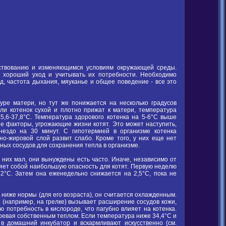
ствованию и изменяющимся условиям окружающей среды.
м хороший уход и учитывать их потребности. Необходимо
, частота дыхания, мяуканье и общее поведение - все это
уре матери, но тут же понижается на несколько градусов
сли котенок сухой и плотно прижат к матери, температура
5,6-37,8°С. Температура здорового котенка на 5-6°С выше
е факторы, угрожающие жизни котят. Это может наступить,
нездо на 30 минут. С гипотермией в организме котенка
о-жировой слой развит слабо. Кроме того, у них еще нет
ных сосудов для сохранения тепла в организме.
 них мал, они вынуждены есть часто. Иначе, независимо от
яет собой наибольшую опасность для котят. Первую неделю
32°С. Затем она еженедельно снижается на 2,5°С, пока не
 ниже нормы (для его возраста), он считается охлажденным.
 (например, на грелке) вызывает расширение сосудов кожи,
потребность в кислороде, что пагубно влияет на котенка.
огревая собственным теплом. Если температура ниже 34,4°С и
 в домашний инкубатор и вскармливают искусственно (см.