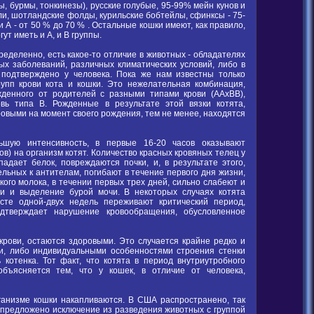
 бурмы, тонкинезы), русские голубые, 95-99% мейн кунов и
ли, шотландские фолды, курильские бобтейлы, сфинксы - 75-
и А - от 50 % до 70 % . Остальные кошки имеют, как правило,
ут иметь и А, и В группы.
ределенно, есть какое-то отличие в животных - обладателях
ых заболеваний, различных климатических условий, либо в
 подтверждено у человека. Пока же нам известны только
рупп крови кота и кошки. Это нежелательная комбинация,
жденного от родителей с разными типами крови (ААхВВ),
вь типа В. Рожденные в результате этой вязки котята,
ровыми на момент своего рождения, тем не менее, находятся
шую интенсивность, в первые 16-20 часов оказывают
в) на организм котят. Количество красных кровяных телец у
адает белок, повреждаются почки, и, в результате этого,
льных к антителам, погибают в течение первого дня жизни,
кого молока, в течении первых трех дней, сильно слабеют и
и и выделение бурой мочи. В некоторых случаях котята
сте одной-двух недель переживают критический период,
одтверждает нарушение кровообращения, обусловленное
крови, остаются здоровыми. Это случается крайне редко и
и, либо индивидуальными особенностями строения стенки
котенка. Тот факт, что котята в период внутриутробного
бъясняется тем, что у кошек, в отличие от человека,
рганизме кошки накапливаются. В США распространено, так
 предложено исключение из разведения животных с группой