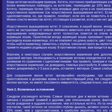
Когда котятам необходим прикорм. Котята, постоянно прибавляющие в в
более внимательно наблюдать за котятами, теряющими до 10% веса 
Котята, теряющие более 10% тела впервые двое суток и не прибавивши
искусственное кормление (см. искусственное выращивание котят). Есл
однопометников, он, как правило, погибает, если его не поместить в 
Можно спасти множество котят, отстающих в развитии, если у них нет д
Искусственное выращивание котят. К сожалению, в нашей жизни, иногда
никто не застрахован от гибели любимого животного или наличия у нег
выращивание новорожденных котят полностью ложится на плечи в
кормящая кошка. Практически всегда кормящая кошка принимает чужих 
выглядела кошка-кормилица, это не повлияет на длину шерсти, цвет гла
чтобы найти кормилицу, свяжитесь с клубом, членом которого вы являет
примете недавно родившую кошку. В противном случае, вам придется вы
Впрочем, в некоторых случаях искусственное кормление или допол
здоровой матери. Необходимость в прикорме котенка определяется по 
размерам по сравнению с однопометниками. Как правило, прикорм в так
искусственное кормление, не дожидаясь тяжелых расстройств. В зависим
можно докармливать 2-3 раза в день, оставляя с матерью. Самые слабы
Для сохранения жизни котят чрезвычайно необходимы три аспе
приготовление и дозировка корма и соответствующий уход. Не следует
молоко матери, не имеют пассивного иммунитета, следовательно, они 
Урок 2. Возможные осложнения
Синдром угасающего котенка. Самые опасные дни в жизни котенка -
связана с родовой травмой и другими, уже описанными ранее, факто
после рождения в худшем положении, чем остальные котята. Из-за низ
клетчатки, такой котенок не способен глубоко дышать, активно сосать
25% ниже, чем у однопометников, и наиболее вероятно, что его о