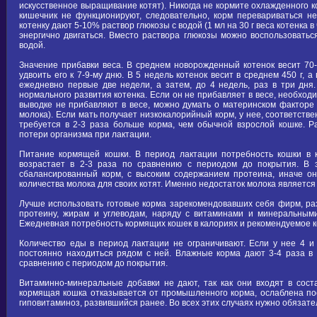
искусственное выращивание котят). Никогда не кормите охлажденного кот
кишечник не функционируют, следовательно, корм перевариваться не
котенку дают 5-10% раствор глюкозы с водой (1 мл на 30 г веса котенка в
энергично двигаться. Вместо раствора глюкозы можно воспользоватьс
водой.
Значение прибавки веса. В среднем новорожденный котенок весит 70
удвоить его к 7-9-му дню. В 5 недель котенок весит в среднем 450 г, а
ежедневно первые две недели, а затем, до 4 недель, раз в три дня
нормального развития котенка. Если он не прибавляет в весе, необход
выводке не прибавляют в весе, можно думать о материнском факторе 
молока). Если мать получает низкокалорийный корм, у нее, соответств
требуется в 2-3 раза больше корма, чем обычной взрослой кошке. 
потери организма при лактации.
Питание кормящей кошки. В период лактации потребность кошки в к
возрастает в 2-3 раза по сравнению с периодом до покрытия. В 
сбалансированный корм, с высоким содержанием протеина, иначе он
количества молока для своих котят. Именно недостаток молока является
Лучше использовать готовые корма зарекомендовавших себя фирм, ра
протеину, жирам и углеводам, наряду с витаминами и минеральным
Ежедневная потребность кормящих кошек в калориях и рекомендуемое ко
Количество еды в период лактации не ограничивают. Если у нее 4 и
постоянно находиться рядом с ней. Влажные корма дают 3-4 раза в
сравнению с периодом до покрытия.
Витаминно-минеральные добавки не дают, так как они входят в соста
кормящая кошка отказывается от промышленного корма, ослаблена по
гиповитаминоз, развившийся ранее. Во всех этих случаях нужно обязате