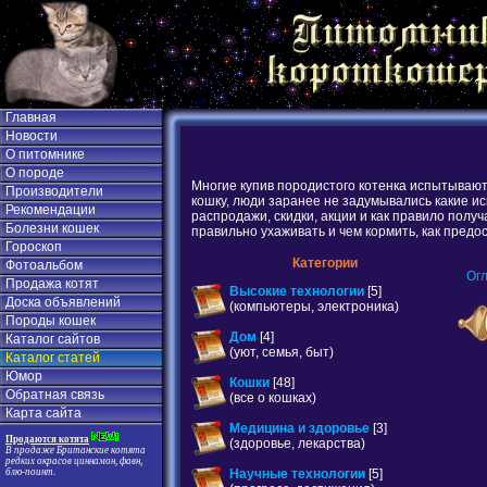
Главная
Новости
О питомнике
О породе
Многие купив породистого котенка испытывают 
Производители
кошку, люди заранее не задумывались какие и
Рекомендации
распродажи, скидки, акции и как правило пол
Болезни кошек
правильно ухаживать и чем кормить, как предо
Гороскоп
Категории
Фотоальбом
Ог
Продажа котят
Высокие технологии
[5]
Доска объявлений
(компьютеры, электроника)
Породы кошек
Дом
[4]
Каталог сайтов
(уют, семья, быт)
Каталог статей
Юмор
Кошки
[48]
Обратная связь
(все о кошках)
Карта сайта
Медицина и здоровье
[3]
Продаются котята
(здоровье, лекарства)
В продаже Британские котята
редких окрасов циннамон, фавн,
Научные технологии
[5]
блю-поинт.