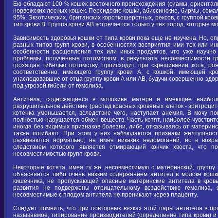
Ею обладают 100 % кошек восточного происхождения (сиамы, ориенталы,
норвежских лесных кошек. Персидские кошки, абиссинские, бирмы, сома
95%. Экзотических, британских короткошерстных, рексов, с группой кров
тип крови В. Группа крови АВ встречается только у тех пород, которые мог
Зависимость здоровья кошки от типа крови пока еще не изучена. Но, оп
разных типов групп крови, в особенностях восприятия ими тех или ин
особенности расщепления тех или иных продуктов, что уже научно
проблемы, полученные потомством, в результате несовместимости г
грозящая гибелью потомству, происходит при скрещивании кота, ро
соответственно, имеющего группу крови А, с кошкой, имеющей кро
унаследовавшие от отца группу крови А или АВ, будучи совершенно здо
под угрозой гибели от гемолиза.
Антитела, содержащиеся в молозиве матери и имеющие наиболь
разрушительное действие (распад красных кровяных клеток - эритроцито
котенка уменьшается, вследствие чего, наступает анемия. В мочу поп
полностью нарушается обмен веществ. Часть котят, наиболее чувствите
иногда без видимых признаков болезни, либо, отказываясь от материнс
также погибают. При этом у них наблюдаются признаки желтушност
развиваются нормально, не имея никаких недомоганий, но в возра
следствием которого является отмирающий кончик хвоста, что п
несовместимостью групп крови.
Некоторые котята, имея ту же, несовместимую с материнской, группу 
объясняется либо очень низким содержанием антител в молоке кошк
кишечника, не пропускающей опасные материнские антитела в кровь 
развития не подвержены отрицательному воздействию гемолиза, о
несовместимые с плодом антитела не проникают через плаценту.
Следует помнить, что при повторных вязках этой пары антитела в о
называемое, типирование производителей (определение типа крови) и