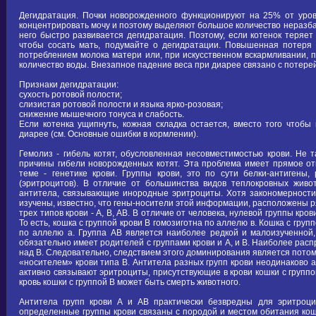
Дегидратация. Почки новорожденного функционируют на 25% от уров
концентрировать мочу и поэтому выделяют большое количество неразбав
него быстро развивается дегидратация. Поэтому, если котенок теряет
чтобы сосать мать, подумайте о дегидратации. Повышенная потеря
потреблением молока матери или, при искусственном вскармливании,
количество воды. Внезапное падение веса при диарее связано с потере
Признаки дегидратации:
сухость ротовой полости;
слизистая ротовой полости и языка ярко-розовая;
снижение мышечного тонуса и слабость.
Если котенка ущипнуть, кожная складка остается, вместо того чтобы 
диарее (см. Основные ошибки в кормлении).
Гемолиз - гибель котят, обусловленная несовместимостью крови. Не
причины гибели новорожденных котят. Эта проблема имеет прямое от
теме - генетике крови. Группы крови, это по сути белки-антигены
(эритроцитов). В отличие от большинства видов теплокровных жив
антитела, связывающие инородные эритроциты. Хотя закономерности
изучены, известно, что гены-носители этой информации, расположены р
трех типов крови - А, В, АВ. В отличие от человека, нулевой группы кр
То есть, кошка с группой крови В гомозиготна по аллелю в. Кошка с групп
по аллелю а. Группа АВ является наиболее редкой и малоизученной,
обязательно имеет родителей с группами крови и А, и В. Наиболее рас
над В. Следовательно, следствием этого доминирования является потом
«носителем» крови типа В. Антитела разных групп крови неодинаково а
активно связывают эритроциты, присутствующие в крови кошки с группой
кровь кошки с группой В может быть смерть животного.
Антитела групп крови А и АВ практически безвредны для эритроци
определенные группы крови связаны с породой и местом обитания кош