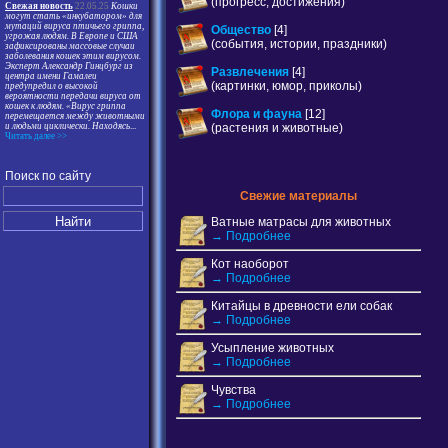
(прогресс, достижения)
Свежая новость
22.05.25
Кошки
могут стать «инкубатором» для
мутаций вируса птичьего гриппа,
Общество
[4]
угрожая людям. В Европе и США
(события, истории, праздники)
зафиксированы массовые случаи
заболевания кошек этим вирусом.
Эксперт Александр Гинцбург из
Развлечения
[4]
центра имени Гамалеи
(картинки, юмор, приколы)
предупредил о высокой
вероятности передачи вируса от
кошек к людям. «Вирус гриппа
Флора и фауна
[12]
перемещается между животными
(растения и животные)
и людьми циклически. Находясь
...
Читать далее >>
Поиск по сайту
Свежие материалы
Ватные матрасы для животных
→ Подробнее
Кот наоборот
→ Подробнее
Китайцы в древности ели собак
→ Подробнее
Усыпление животных
→ Подробнее
Чувства
→ Подробнее