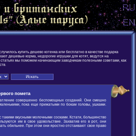
случилось купить дешево котенка или бесплатно в качестве подарка
ают дешевые корма, недорогие игрушки для котят, ведутся на
ших статьях мы поможем начинающим заводчикам полезными советами, как
ств.
рвого помета
тление совершенно беспомощных созданий. Они смешно
маленькими, пока еще прижатыми по бокам головы, ушками.
 с такими вкусными молочными сосками. Кстати, большинство
льзуются им в свое удовольствие. Захватив его в рот, они
ать обильнее. При этом они яростно отстаивают свое право