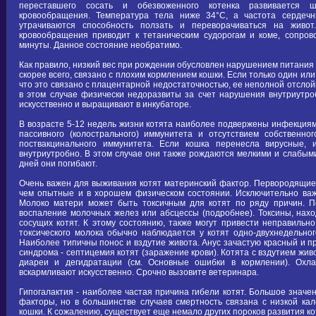
переставшего сосать и обезвоженного котенка развивается ш
кровообращения. Температура тела ниже 34°С, а частота сердеч
утрачиваются способность ползать и переворачиваться на живот
кровообращения приводит к тетаническим судорогам и коме, сопро
минуты. Данное состояние необратимо.
Как правило, низкий вес при рождении обусловлен нарушением питания в 
скорее всего, связано с плохим кормлением кошки. Если только один или
что это связано с плацентарной недостаточностью, ее неполной отслой
в этом случае физически недоразвиты за счет нарушения внутриутробн
искусственно и выращивают в инкубаторе.
В возрасте 5-12 недель жизни котята наиболее подвержены инфекциям,
пассивного (колострального) иммунитета и отсутствием собственно
поствакцинального иммунитета. Если кошка перенесла вирусные, 
внутриутробно. В этом случае они также рождаются мелкими и слабыми
дней они погибают.
Очень важен для выживания котят материнский фактор. Первородящие
чем опытные и в хорошем физическом состоянии. Исключительно важ
Молоко матери может быть токсичным для котят по ряду причин. П
воспаление молочных желез или абсцессы (подробнее). Токсины, нах
сосущих котят. К этому состоянию, также могут привести неправиль
токсического молока обычно наблюдается у котят одно-двухнедельно
Наиболее типичны понос и вздутие живота. Анус зачастую красный и п
синдрома - септицемия котят (заражение крови). Котята с вздутием жив
диареи и дегидратации (см. Основные ошибки в кормлении). Охл
вскармливают искусственно. Срочно вызовите ветеринара.
Гипогалактия - наиболее частая причина гибели котят. Большое значен
факторы, но в большинстве случаев смертность связана с низкой ка
кошки. К сожалению, существует еще немало других пороков развития кот