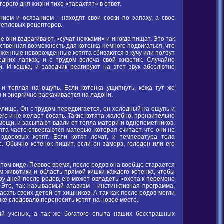
торого дня жизни тихо «тарахтят» в ответ.
ем и осязанием - находят свои соски по запаху, а свое
тепловых рецепторов.
не они вздрагивают, «сучат ножками» и иногда пищат. Это так
нственная возможность для котенка немного подвигаться, что
женные новорожденные котята сбиваются в кучу или ползут
едних лапках, и с трудом волоча свой животик. Случайно
. И кошка, и заводчик реагируют на этот звук абсолютно
 и теплая на ощупь. Если котенка ущипнуть, кожа тут же
я и энергично раскачивается на ладони.
лище. Он с трудом передвигается, он холодный на ощупь и
т его и не желает сосать. Такие котята жалобно, пронзительно
омощи, и засыпают вдали от тепла матери и однопометников.
ята часто отвергаются матерью, которая считает, что они не
здоровых котят. Если котят лечат, и температура тела
. Обычно котенок пищит, если он замерз, голоден или его
стом виде. Первое время, после родов она вообще старается
м животики и область прямой кишки каждого котенка, чтобы
ару дней после родов, ею может овладеть «охота к перемене
 Это, так называемый атавизм - инстинктивная программа,
сать своих детей от хищников. А так как после родов могли
шке следовало переносить котят на новое место.
й ученых, а так же богатого опыта наших бесстрашных