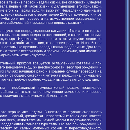
есе в течение первой недели жизни, вне опасности. Следует
тела первые 48 часов жизни с дальнейшей его прибавкой.
е его к 72 часам, вряд ли выживут. Немедленно начинайте
и котенок рождается с весом менее 25% от должного или от
инкубатор и не перевести на искусственное вскармливание.
ругих заболеваний и врожденных пороков развития.
 случаются непредвиденные ситуации. И как это не горько,
о серьезных послеродовых осложнений, в связи с которыми,
ладельца. Идеальным решением в этом случае является
котят и заботится о них, как о своих родных. И как бы не
з и остальные признаки породы ваших подопечных. Для того,
есь, а также с ветеринарным врачом. Возможно, они имеют на
кармливать котят искусственно.
нительный прикорм требуется ослабленным котятам и при
его внешнему виду, жизнеспособности, весу при рождении и
их случаях начинают рано и в крайнем случае переводят на
ости от общего состояния котенка и реакции на прикорм его
е котята требуют особого ухода, и выращиваются отдельно.
кта - необходимый температурный режим, правильное
 забывать, что котята не получившие молозиво, или первое
восприимчивы к различным заболеваниям.
 это первые две недели. В некоторых случаях смертность
рами. Слабый, физически неразвитый котенок оказывается
кого веса, недостатка мышечной массы и подкожно-жировой
 и поддерживать температуру тела. Его вес при рождении на
ттеснят от самых молочных сосков. У переохлажденного,