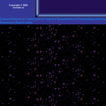
Copyright © 2026
zoocats.ru
Главная
Новости
О питомнике
О породе
Производители
Рекомендации
Болезн
|
|
|
|
|
|
Контакты
Карта сайта
|