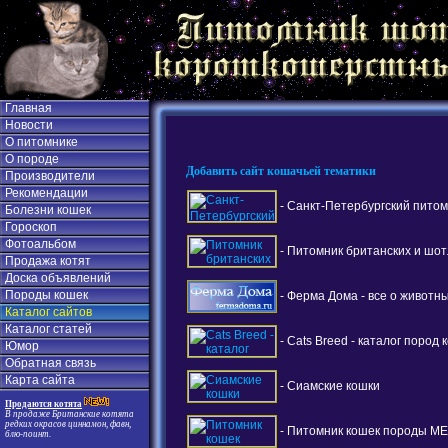
Главная
Новости
О питомнике
О породе
Добавить сайт кошачьей тематики
Производители
Рекомендации
- Санкт-Петербургский пито
Болезни кошек
Гороскоп
Фотоальбом
- Питомник британских и шот
Продажа котят
Доска объявлений
Породы кошек
- Ферма Дома - все о животн
Каталог сайтов
Каталог статей
- Cats Breed - каталог пород 
Юмор
Обратная связь
Карта сайта
- Сиамские кошки
Продаются котята
В продаже Британские котята
редких окрасов циннамон, фавн,
- Питомник кошек породы МЕЙ
блю-поинт.