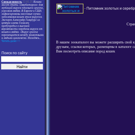
Свежая новость
22.05.25
Кошки
могут стать «инкубатором» для
- Питомник золотых и сере
мутаций вируса птичьего гриппа,
угрожая людям. В Европе и США
зафиксированы массовые случаи
заболевания кошек этим вирусом.
Эксперт Александр Гинцбург из
центра имени Гамалеи
Стра
предупредил о высокой
вероятности передачи вируса от
кошек к людям. «Вирус гриппа
перемещается между животными
и людьми циклически. Находясь
...
Читать далее >>
В нашем зоокаталоге вы можете расширить свой к
друзьям, ссылки которых, размещены в каталоге с
Вам посмотреть описание пород кошек
Поиск по сайту