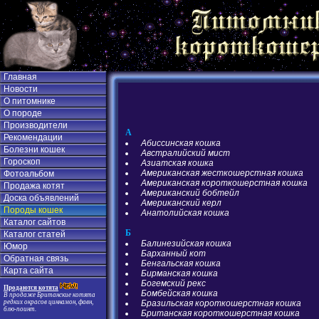
Главная
Новости
О питомнике
О породе
Производители
А
Рекомендации
Абиссинская кошка
Болезни кошек
Австралийский мист
Гороскоп
Азиатская кошка
Американская жесткошерстная кошка
Фотоальбом
Американская короткошерстная кошка
Продажа котят
Американский бобтейл
Доска объявлений
Американский керл
Породы кошек
Анатолийская кошка
Каталог сайтов
Б
Каталог статей
Балинезийская кошка
Юмор
Барханный кот
Обратная связь
Бенгальская кошка
Карта сайта
Бирманская кошка
Богемский рекс
Продаются котята
Бомбейская кошка
В продаже Британские котята
Бразильская короткошерстная кошка
редких окрасов циннамон, фавн,
блю-поинт.
Британская короткошерстная кошка