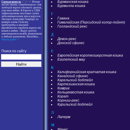
Бурманская кошка
Свежая новость
22.05.25
Кошки
могут стать «инкубатором» для
Бурмилла кошка
мутаций вируса птичьего гриппа,
угрожая людям. В Европе и США
Г
зафиксированы массовые случаи
заболевания кошек этим вирусом.
Гавана
Эксперт Александр Гинцбург из
Гималайская (Персидский колор-пойнт)
центра имени Гамалеи
предупредил о высокой
Голландский рекс
вероятности передачи вируса от
кошек к людям. «Вирус гриппа
перемещается между животными
Д
и людьми циклически. Находясь
...
Девон-рекс
Читать далее >>
Донской сфинкс
Е
Поиск по сайту
Европейская короткошерстная кошка
Египетский мау
К
Калифорнийская крапчатая кошка
Канадский сфинкс
Карельский бобтейл
Картезианская кошка
Кимрик
Кольцехвостая кошка
Корат
Корниш-рекс
Курильский бобтейл
Л
Лаперм
М
Манкс