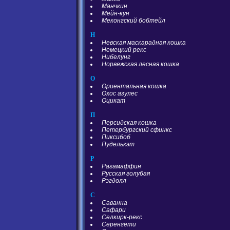
Манчкин
Мейн-кун
Меконгский бобтейл
Н
Невская маскарадная кошка
Немецкий рекс
Нибелунг
Норвежская лесная кошка
О
Ориентальная кошка
Охос азулес
Оцикат
П
Персидская кошка
Петербургский сфинкс
Пиксибоб
Пуделькэт
Р
Рагамаффин
Русская голубая
Рэгдолл
С
Саванна
Сафари
Селкирк-рекс
Серенгети