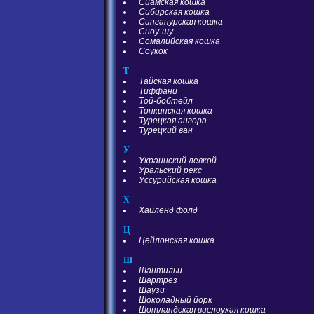
Сиамская кошка
Сибирская кошка
Сингапурская кошка
Сноу-шу
Сомалийская кошка
Соукок
Т
Тайская кошка
Тиффани
Той-бобтейл
Тонкинская кошка
Турецкая ангора
Турецкий ван
У
Украинский левкой
Уральский рекс
Уссурийская кошка
Х
Хайленд фолд
Ц
Цейлонская кошка
Ш
Шантильи
Шартрез
Шаузи
Шоколадный йорк
Шотландская вислоухая кошка