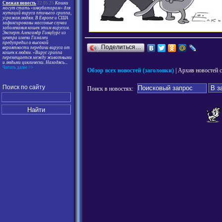
Свежая новость
22.05.25
Кошки
могут стать «инкубатором» для
мутаций вируса птичьего гриппа,
угрожая людям. В Европе и США
зафиксированы массовые случаи
заболевания кошек этим вирусом.
Эксперт Александр Гинцбург из
центра имени Гамалеи
предупредил о высокой
Поделиться…
вероятности передачи вируса от
кошек к людям. «Вирус гриппа
перемещается между животными
и людьми циклически. Находясь
...
Читать далее >>
Обзор всех новостей (заголовки)
| Архив новостей 
Поиск по сайту
Поиск в новостях: