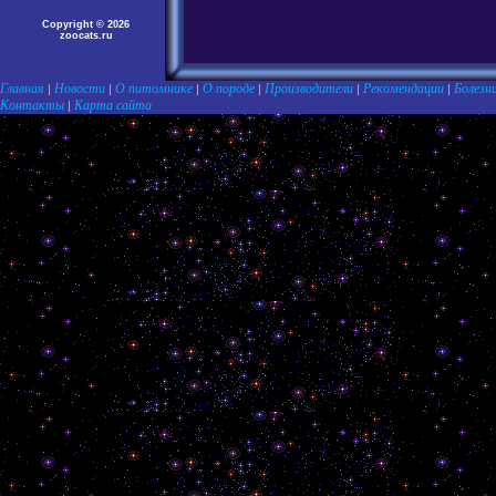
Copyright © 2026
zoocats.ru
Главная
Новости
О питомнике
О породе
Производители
Рекомендации
Болезн
|
|
|
|
|
|
Контакты
Карта сайта
|