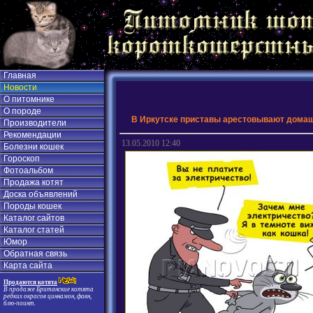
Главная
Новости
О питомнике
О породе
В Иркутске приставы арестовывают домаш
Производители
Рекомендации
13.05.2010 12:40
Болезни кошек
Гороскоп
Фотоальбом
Продажа котят
Доска объявлений
Породы кошек
Каталог сайтов
Каталог статей
Юмор
Обратная связь
Карта сайта
Продаются котята
В продаже Британские котята
редких окрасов циннамон, фавн,
блю-поинт.