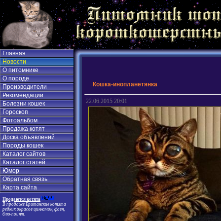
Главная
Новости
О питомнике
О породе
Кошка-инопланетянка
Производители
Рекомендации
22.06.2015 20:01
Болезни кошек
Гороскоп
Фотоальбом
Продажа котят
Доска объявлений
Породы кошек
Каталог сайтов
Каталог статей
Юмор
Обратная связь
Карта сайта
Продаются котята
В продаже Британские котята
редких окрасов циннамон, фавн,
блю-поинт.