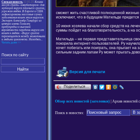
Свежая новость
22.05.25
Кошки
могут стать «инкубатором» для
мутаций вируса птичьего гриппа,
угрожая людям. В Европе и США
сможет жить счастливой полноценной жизнью 
зафиксированы массовые случаи
исключают, что в будущем Матильде придется 
заболевания кошек этим вирусом.
Эксперт Александр Гинцбург из
центра имени Гамалеи
10 июня хозяева начали сбор средств на леч
предупредил о высокой
суммы пойдет на благотворительность, а на о
вероятности передачи вируса от
кошек к людям. «Вирус гриппа
перемещается между животными
Матильда – не первая представительница свое
и людьми циклически. Находясь
...
Читать далее >>
покорила интернет-пользователей. Ру научила
хочет побегать или поиграть, она прыгает на 
сильным задним лапам Ру может прыгать дово
Поиск по сайту
Версия для печати
Поделиться…
Обзор всех новостей (заголовки)
| Архив новостей 
Поиск в новостях: