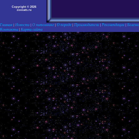
Copyright © 2026
zoocats.ru
Главная
Новости
О питомнике
О породе
Производители
Рекомендации
Болезн
|
|
|
|
|
|
Контакты
Карта сайта
|