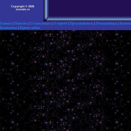
Copyright © 2026
zoocats.ru
Главная
Новости
О питомнике
О породе
Производители
Рекомендации
Болезн
|
|
|
|
|
|
Контакты
Карта сайта
|