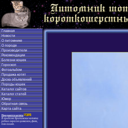
Главная
Новости
О питомнике
О породе
Производители
Рекомендации
Болезни кошек
Гороскоп
Фотоальбом
Продажа котят
Доска объявлений
Породы кошек
Каталог сайтов
Каталог статей
Юмор
Обратная связь
Карта сайта
Продаются котята
В продаже Британские котята
редких окрасов циннамон, фавн,
блю-поинт.