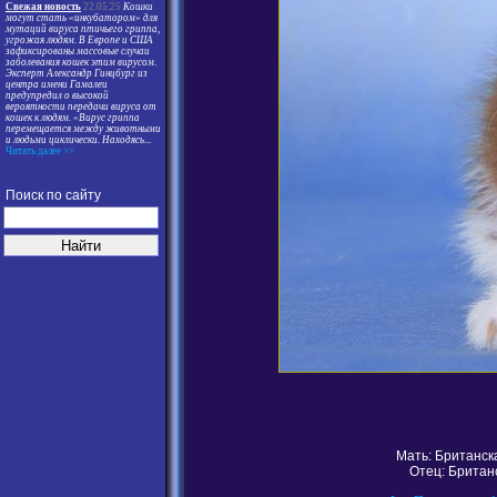
Свежая новость
22.05.25
Кошки
могут стать «инкубатором» для
мутаций вируса птичьего гриппа,
угрожая людям. В Европе и США
зафиксированы массовые случаи
заболевания кошек этим вирусом.
Эксперт Александр Гинцбург из
центра имени Гамалеи
предупредил о высокой
вероятности передачи вируса от
кошек к людям. «Вирус гриппа
перемещается между животными
и людьми циклически. Находясь
...
Читать далее >>
Поиск по сайту
Мать: Британск
Отец: Британ