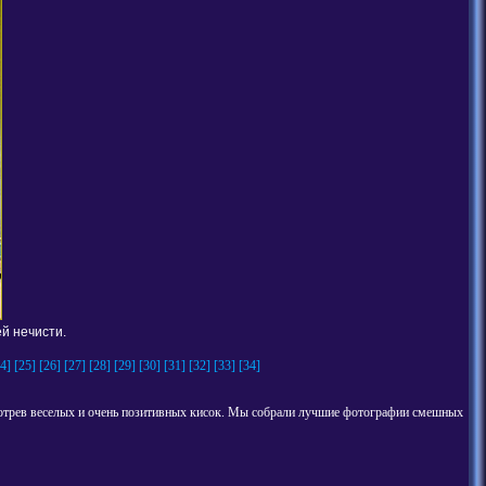
й нечисти.
4]
[25]
[26]
[27]
[28]
[29]
[30]
[31]
[32]
[33]
[34]
мотрев веселых и очень позитивных кисок. Мы собрали лучшие фотографии смешных