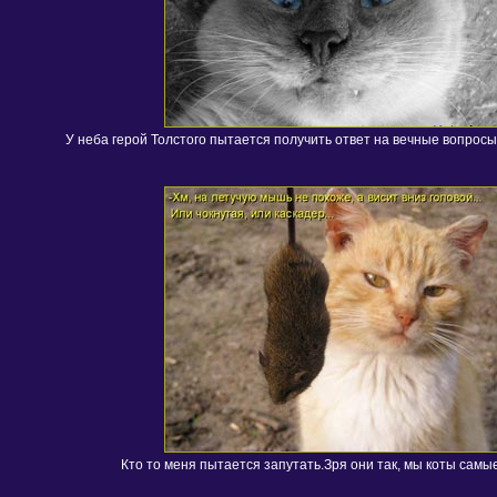
У неба герой Толстого пытается получить ответ на вечные вопросы
Кто то меня пытается запутать.Зря они так, мы коты самы