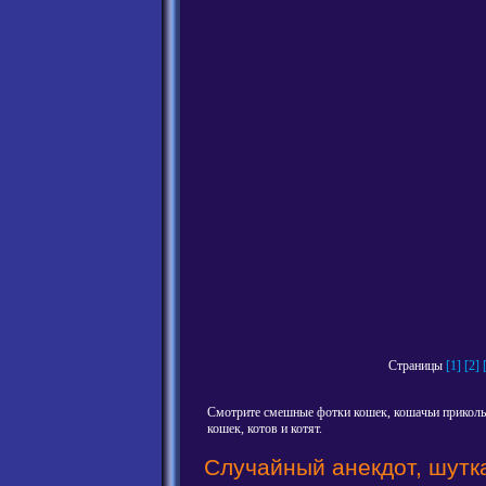
Страницы
[1]
[2]
Смотрите смешные фотки кошек, кошачьи приколы
кошек, котов и котят.
Случайный анекдот, шутк