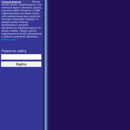
Свежая новость
22.05.25
Кошки
могут стать «инкубатором» для
мутаций вируса птичьего гриппа,
угрожая людям. В Европе и США
зафиксированы массовые случаи
заболевания кошек этим вирусом.
Эксперт Александр Гинцбург из
центра имени Гамалеи
предупредил о высокой
вероятности передачи вируса от
кошек к людям. «Вирус гриппа
перемещается между животными
и людьми циклически. Находясь
...
Читать далее >>
Поиск по сайту