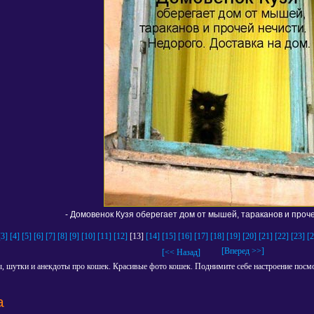
- Домовенок Кузя оберегает дом от мышей, тараканов и проче
[3]
[4]
[5]
[6]
[7]
[8]
[9]
[10]
[11]
[12]
[13]
[14]
[15]
[16]
[17]
[18]
[19]
[20]
[21]
[22]
[23]
[2
[Вперед >>]
[<< Назад]
, шутки и анекдоты про кошек. Красивые фото кошек. Поднимите себе настроение пос
а