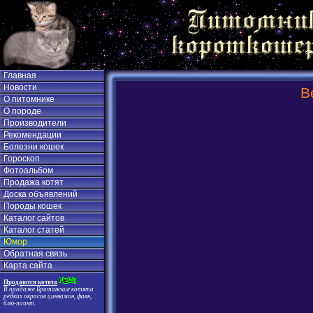
Главная
Новости
В
О питомнике
О породе
Производители
Рекомендации
Болезни кошек
Гороскоп
Фотоальбом
Продажа котят
Доска объявлений
Породы кошек
Каталог сайтов
Каталог статей
Юмор
Обратная связь
Карта сайта
Продаются котята
В продаже Британские котята
редких окрасов циннамон, фавн,
блю-поинт.