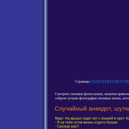
Страницы
[1]
[2]
[3]
[4]
[5]
[6]
[7]
[8]
Смотрите смешные фотки кошек, кошачьи приколы,
собрали лучшие фотографии смешных кошек, котов
Случайный анекдот, шутк
Март. На крыше сидят кот с кошкой и орут. К
- Я за тебя готов жизнь отдать! Кошка:
- Сколько раз?