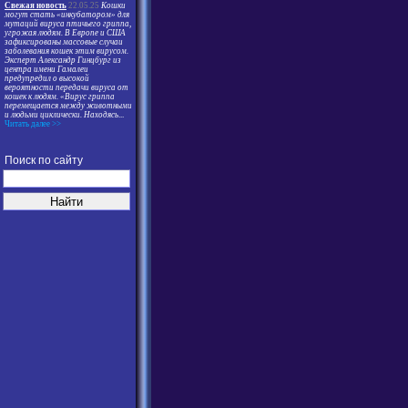
Свежая новость
22.05.25
Кошки
могут стать «инкубатором» для
мутаций вируса птичьего гриппа,
угрожая людям. В Европе и США
зафиксированы массовые случаи
заболевания кошек этим вирусом.
Эксперт Александр Гинцбург из
центра имени Гамалеи
предупредил о высокой
вероятности передачи вируса от
кошек к людям. «Вирус гриппа
перемещается между животными
и людьми циклически. Находясь
...
Читать далее >>
Поиск по сайту