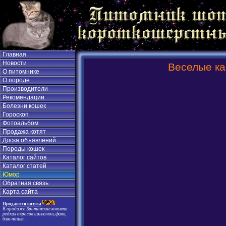
Главная
Новости
Веселые ка
О питомнике
О породе
Производители
Рекомендации
Болезни кошек
Гороскоп
Фотоальбом
Продажа котят
Доска объявлений
Породы кошек
Каталог сайтов
Каталог статей
Юмор
Обратная связь
Карта сайта
Продаются котята
В продаже Британские котята
редких окрасов циннамон, фавн,
блю-поинт.