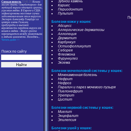
Зубной камень
Свежая новость
22.05.25
Кошки
Кариес
могут стать «инкубатором» для
мутаций вируса птичьего гриппа,
Периодонтит
угрожая людям. В Европе и США
Пульпит
зафиксированы массовые случаи
заболевания кошек этим вирусом.
П
Эксперт Александр Гинцбург из
Болезни кожи у кошек:
центра имени Гамалеи
Абсцесс
предупредил о высокой
вероятности передачи вируса от
Аллергические дерматозы
кошек к людям. «Вирус гриппа
Аллопеция
перемещается между животными
и людьми циклически. Находясь
...
Дерматит
Читать далее >>
Карбункул
Остиофолликулит
Себорея
Поиск по сайту
Флегмона
Фурункулез
Экзема
Болезни мочеполовой системы у кошек:
Мочекаменная болезнь
Нефрит
Нефроз
Паралич и парез мочевого пузыря
Пиелонефрит
Уретрит
Цистит
Болезни нервной системы у кошек:
Миелит
Энцефалит
Эпилепсия
Болезни ушей у кошек: