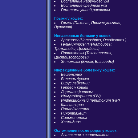
Воспаление наружного уха
Воспаление среднего уха
Гематома ушной раковины
Грыжи у кошек:
Грыжи (Паховая, Промежуточная,
Пупочная)
Инвазионные болезни у кошек:
Арахнозы (Нотоэдроз, Отодектоз )
Гельминтозы (Нематодозы,
Трематоды, Цестодозы)
Протозоозы (Токсоплазмоз,
Цистоизоспорозы)
Энтомозы (Блохи, Власоеды)
Инфекционные болезни у кошек:
Бешенство
Болезнь Ауески
Вирус лейкемии
Герпес у кошек
Дерматофитозы
Иммунодефицит (FIV)
Инфекционный перитонит (FIP)
Кальцивироз
Панлейкопения
Ринотрахеит
Сальмонеллез
Хламидиоз
Осложнения после родов у кошек:
Агалактия и гипогалактия