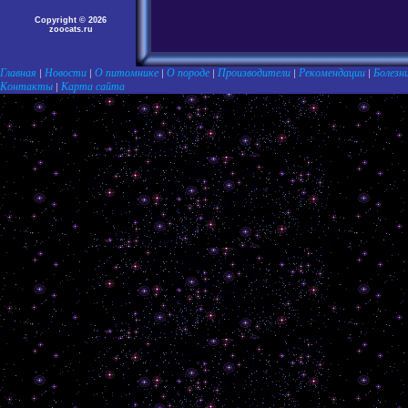
Copyright © 2026
zoocats.ru
Главная
Новости
О питомнике
О породе
Производители
Рекомендации
Болезн
|
|
|
|
|
|
Контакты
Карта сайта
|