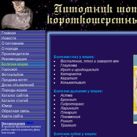
Главная
Новости
О питомнике
О породе
Производители
Болезни глаз у кошек:
Рекомендации
Воспаление, птоз и заворот век
Болезни кошек
Глаукома
Гороскоп
Ирит и иридоциклит
Катаракта
Фотоальбом
Кератит
Продажа котят
Коньюктивит
Доска объявлений
Породы кошек
Болезни дыхания у кошек:
Астма
Каталог сайтов
Бронхит
Каталог статей
Гидроторакс
Юмор
Ларингит
Обратная связь
Плеврит
Карта сайта
Пневмония
Ринит
Продаются котята
Трахеит
В продаже Британские котята
редких окрасов циннамон, фавн,
блю-поинт.
Болезни зубов у кошек: