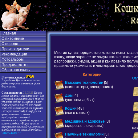
Главная
О питомнике
О породе
Производители
Многие купив породистого котенка испытывают 
Рекомендации
кошку, люди заранее не задумывались какие и
Фотоальбом
распродажи, скидки, акции и как правило пол
Продажа котят
правильно ухаживать и чем кормить, как предо
Обратная связь
Категории
Продаются котята
Ог
В продаже Британские котята
Высокие технологии
[5]
редких окрасов циннамон, фавн,
(компьютеры, электроника)
блю-поинт.
Свежая новость
22.05.25
Кошки
Дом
[4]
могут стать «инкубатором» для
мутаций вируса птичьего гриппа,
(уют, семья, быт)
угрожая людям. В Европе и США
зафиксированы массовые случаи
Кошки
[48]
заболевания кошек этим вирусом.
Эксперт Александр Гинцбург из
(все о кошках)
центра имени Гамалеи
предупредил о высокой
вероятности передачи вируса от
Медицина и здоровье
[3]
кошек к людям. «Вирус гриппа
(здоровье, лекарства)
перемещается между животными
нек
и людьми циклически. Находясь
...
Читать далее >>
Научные технологии
[5]