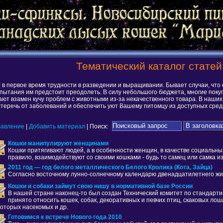
Тематический каталог статей
в первое время трудности в разведении и выращивании. Бывает случаи, что 
спытания им предстоит преодолеть. В силу небольшого бюджета, многие покуп
учают взамен кучу проблем с животными из-за некачественного товара. В на
стеречь от заболеваний и обеспечить уют Вашему питомцу из доступных сред
лавление
|
Добавить материал
| Поиск:
Кошки манипулируют женщинами
Кошки притягивают людей, а в особенности женщин, в качестве социальны
правило, взаимодействуют со своими кошками - будь то самец или самка и
2011 год — год белого металлического Белого Кролика (Кота, Зайца)
Согласно восточному лунно-солнечному календарю двенадцатилетнего живо
Кошки и собаки займут свою нишу в нормативной базе России
В нашей стране наконец-то был создан Технический комитет по стандарти
принято относить кошек, собак, декоративных и певчих птиц, скаковых л
оторых насекомых и др.
Готовимся к встрече Нового года 2010