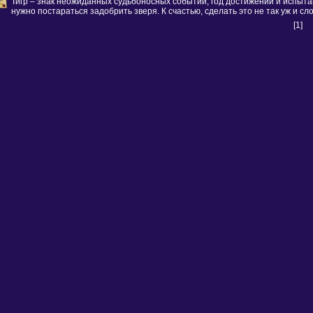
Тигр – знак неожиданных судьбоносных событий, год достижений и испытан
нужно постараться задобрить зверя. К счастью, сделать это не так уж и сл
[1]