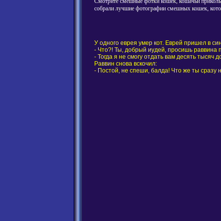
Смотрите смешные фотки кошек, кошачьи приколы,
собрали лучшие фотографии смешных кошек, котов
У одного еврея умер кот. Еврей пришел в си
- Что?! Ты, добрый иудей, просишь раввина п
- Тогда я не смогу отдать вам десять тысяч 
Раввин снова вскочил:
- Постой, не спеши, балда! Что же ты сразу 