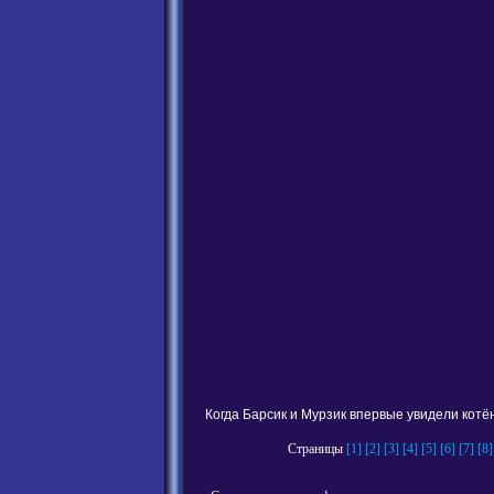
Когда Барсик и Мурзик впервые увидели котён
Страницы
[1]
[2]
[3]
[4]
[5]
[6]
[7]
[8]