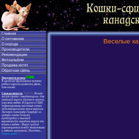
Главная
О питомнике
Веселые ка
О породе
Производители
Рекомендации
Фотоальбом
Продажа котят
Обратная связь
Продаются котята
В продаже Британские котята
редких окрасов циннамон, фавн,
блю-поинт.
Свежая новость
22.05.25
Кошки
могут стать «инкубатором» для
мутаций вируса птичьего гриппа,
угрожая людям. В Европе и США
зафиксированы массовые случаи
заболевания кошек этим вирусом.
Эксперт Александр Гинцбург из
центра имени Гамалеи
предупредил о высокой
вероятности передачи вируса от
кошек к людям. «Вирус гриппа
перемещается между животными
и людьми циклически. Находясь
...
Читать далее >>