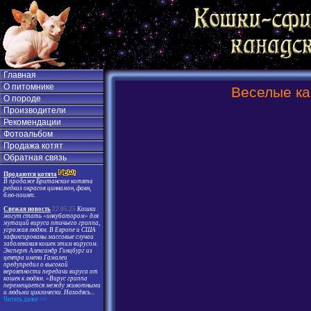
Главная
О питомнике
Веселые ка
О породе
Производители
Рекомендации
Фотоальбом
Продажа котят
Обратная связь
Продаются котята
В продаже Британские котята
редких окрасов циннамон, фавн,
блю-поинт.
Свежая новость
22.05.25
Кошки
могут стать «инкубатором» для
мутаций вируса птичьего гриппа,
угрожая людям. В Европе и США
зафиксированы массовые случаи
заболевания кошек этим вирусом.
Эксперт Александр Гинцбург из
центра имени Гамалеи
предупредил о высокой
вероятности передачи вируса от
кошек к людям. «Вирус гриппа
перемещается между животными
и людьми циклически. Находясь
...
Читать далее >>