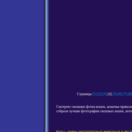
Страницы
[1]
[2]
[3]
[4]
[5]
[6]
[7]
[8]
Смотрите смешные фотки кошек, кошачьи приколы,
собрали лучшие фотографии смешных кошек, котов
Коты - очень чистоплотные животные и им тр