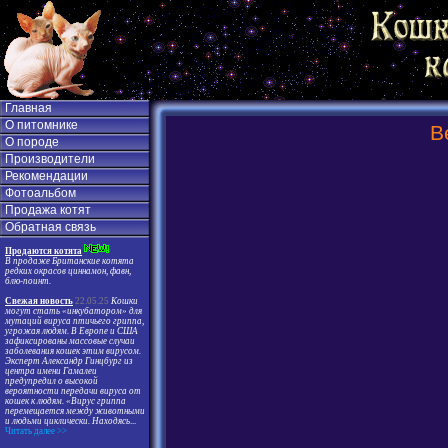
Главная
О питомнике
В
О породе
Производители
Рекомендации
Фотоальбом
Продажа котят
Обратная связь
Продаются котята
В продаже Британские котята
редких окрасов циннамон, фавн,
блю-поинт.
Свежая новость
22.05.25
Кошки
могут стать «инкубатором» для
мутаций вируса птичьего гриппа,
угрожая людям. В Европе и США
зафиксированы массовые случаи
заболевания кошек этим вирусом.
Эксперт Александр Гинцбург из
центра имени Гамалеи
предупредил о высокой
вероятности передачи вируса от
кошек к людям. «Вирус гриппа
перемещается между животными
и людьми циклически. Находясь
...
Читать далее >>