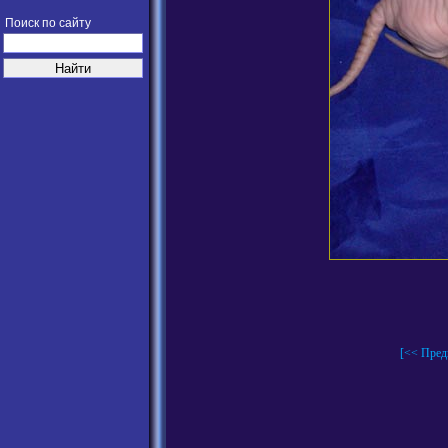
Поиск по сайту
[<< Пред