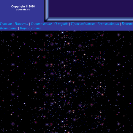
Copyright © 2026
zoocats.ru
Главная
Новости
О питомнике
О породе
Производители
Рекомендации
Болезн
|
|
|
|
|
|
Контакты
Карта сайта
|