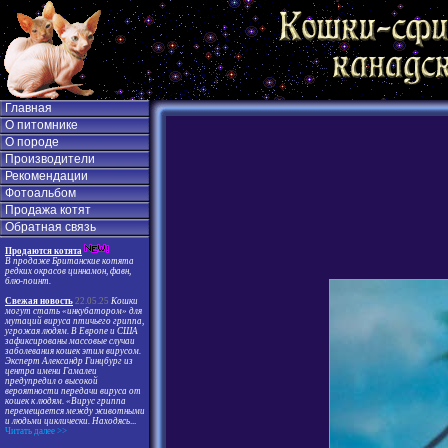
Главная
О питомнике
О породе
Производители
Рекомендации
Фотоальбом
Продажа котят
Обратная связь
Продаются котята
В продаже Британские котята
редких окрасов циннамон, фавн,
блю-поинт.
Свежая новость
22.05.25
Кошки
могут стать «инкубатором» для
мутаций вируса птичьего гриппа,
угрожая людям. В Европе и США
зафиксированы массовые случаи
заболевания кошек этим вирусом.
Эксперт Александр Гинцбург из
центра имени Гамалеи
предупредил о высокой
вероятности передачи вируса от
кошек к людям. «Вирус гриппа
перемещается между животными
и людьми циклически. Находясь
...
Читать далее >>