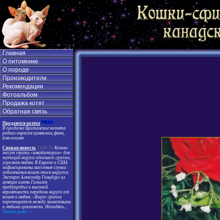
Главная
О питомнике
О породе
Производители
Рекомендации
Фотоальбом
Продажа котят
Обратная связь
Продаются котята
В продаже Британские котята
редких окрасов циннамон, фавн,
блю-поинт.
Свежая новость
22.05.25
Кошки
могут стать «инкубатором» для
мутаций вируса птичьего гриппа,
угрожая людям. В Европе и США
зафиксированы массовые случаи
заболевания кошек этим вирусом.
Эксперт Александр Гинцбург из
центра имени Гамалеи
предупредил о высокой
вероятности передачи вируса от
кошек к людям. «Вирус гриппа
перемещается между животными
и людьми циклически. Находясь
...
Читать далее >>