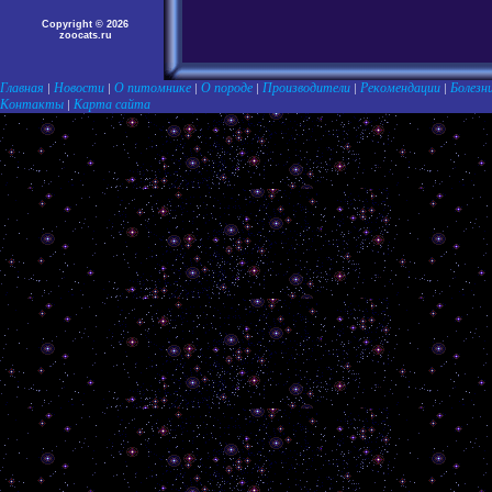
Copyright © 2026
zoocats.ru
Главная
Новости
О питомнике
О породе
Производители
Рекомендации
Болезн
|
|
|
|
|
|
Контакты
Карта сайта
|