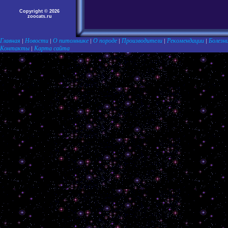
Copyright © 2026
zoocats.ru
Главная
Новости
О питомнике
О породе
Производители
Рекомендации
Болезн
|
|
|
|
|
|
Контакты
Карта сайта
|