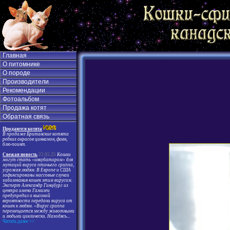
Главная
О питомнике
О породе
Производители
Рекомендации
Фотоальбом
Продажа котят
Обратная связь
Продаются котята
В продаже Британские котята
редких окрасов циннамон, фавн,
блю-поинт.
Свежая новость
22.05.25
Кошки
могут стать «инкубатором» для
мутаций вируса птичьего гриппа,
угрожая людям. В Европе и США
зафиксированы массовые случаи
заболевания кошек этим вирусом.
Эксперт Александр Гинцбург из
центра имени Гамалеи
предупредил о высокой
вероятности передачи вируса от
кошек к людям. «Вирус гриппа
перемещается между животными
и людьми циклически. Находясь
...
Читать далее >>