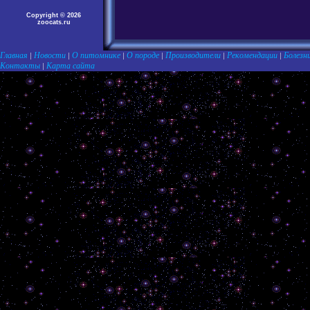
Copyright © 2026
zoocats.ru
Главная
Новости
О питомнике
О породе
Производители
Рекомендации
Болезн
|
|
|
|
|
|
Контакты
Карта сайта
|