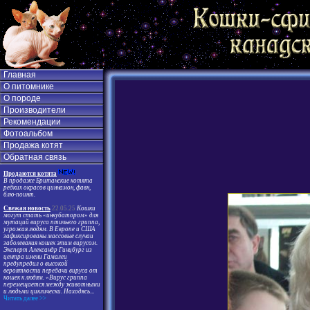
Главная
О питомнике
О породе
Производители
Рекомендации
Фотоальбом
Продажа котят
Обратная связь
Продаются котята
В продаже Британские котята
редких окрасов циннамон, фавн,
блю-поинт.
Свежая новость
22.05.25
Кошки
могут стать «инкубатором» для
мутаций вируса птичьего гриппа,
угрожая людям. В Европе и США
зафиксированы массовые случаи
заболевания кошек этим вирусом.
Эксперт Александр Гинцбург из
центра имени Гамалеи
предупредил о высокой
вероятности передачи вируса от
кошек к людям. «Вирус гриппа
перемещается между животными
и людьми циклически. Находясь
...
Читать далее >>