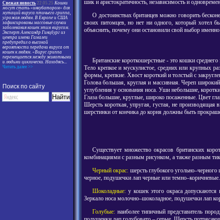
шик и аристократичность, независимость и одновремен
Свежая новость
22.05.25
Кошки
могут стать «инкубатором» для
мутаций вируса птичьего гриппа,
О достоинствах британцев можно говорить бесконеч
угрожая людям. В Европе и США
своих питомцев, но нет ни одного, который хотел 
зафиксированы массовые случаи
заболевания кошек этим вирусом.
объяснить, почему они остановили свой выбор именно 
Эксперт Александр Гинцбург из
центра имени Гамалеи
предупредил о высокой
вероятности передачи вируса от
кошек к людям. «Вирус гриппа
перемещается между животными
Британские короткошерстные - это кошки среднего 
и людьми циклически. Находясь
...
Тело крепкое и мускулистое, средних или крупных ра
Читать далее >>
формы, крепкие. Хвост короткий и толстый с закругл
Голова большая, круглая и массивная. Череп широкий
Поиск по сайту
углубления у основания носа. Уши небольшие, коротки
Глаза большие, круглые, широко посаженные. Цвет гла
Шерсть короткая, упругая, густая, не производящая
шерстинки от кончика до корня должны быть прокраше
Существует множество окрасов британских коро
комбинациями с разным рисунком, а также разным тик
Черный окрас:
шерсть глубокого угольно–черного ц
черное, подушечки лап черные или темно–коричневые.
Шоколадные:
у кошек этого окраса допускаются 
Зеркало носа молочно–шоколадное, подушечки лап ко
Голубые:
наиболее типичный представитель породы
подушечки лап голубовато – серые. Шерсть потрясаю