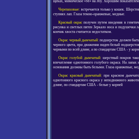
щеках, мимическое «М» на лбу. Хорошим показателем 
Черепаховые:
встречается только у кошек. Шерстн
ступнях лап. Глаза темно-оранжевые, медные.
Красный окрас
получен путем введения в генетич
рисунка и светлых пятен Зеркало носа и подушечки л
кончик хвоста считается недостатком.
Окрас черный дымчатый:
подшерсток должен быть 
черного цвета, при движении виден белый подшерсто
черными по всей длине, а по стандартам США - у кор
Окрас голубой дымчатый:
шерстный покров таков
впечатление однотонного голубого окраса. На лапах
основания должны быть белыми. Глаза оранжевые, ме
Окрас красный дымчатый:
при красном дымчатом
однотонного красного окраса у неподвижного животн
длине, по стандартам США - белые у корней