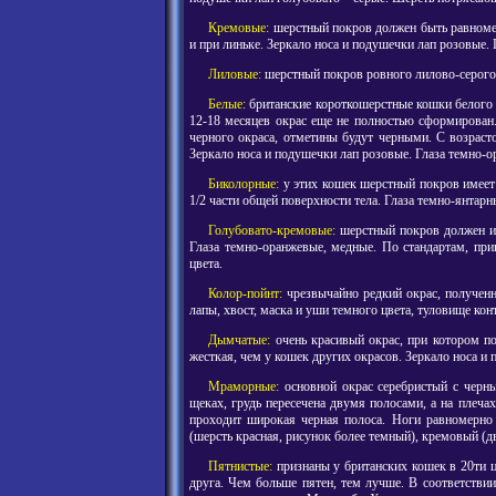
Кремовые:
шерстный покров должен быть равномер
и при линьке. Зеркало носа и подушечки лап розовые. 
Лиловые:
шерстный покров ровного лилово-серого ц
Белые:
британские короткошерстные кошки белого ц
12-18 месяцев окрас еще не полностью сформирован.
черного окраса, отметины будут черными. С возраст
Зеркало носа и подушечки лап розовые. Глаза темно-о
Биколорные:
у этих кошек шерстный покров имеет 
1/2 части общей поверхности тела. Глаза темно-янтарн
Голубовато-кремовые:
шерстный покров должен им
Глаза темно-оранжевые, медные. По стандартам, п
цвета.
Колор-пойнт:
чрезвычайно редкий окрас, получен
лапы, хвост, маска и уши темного цвета, туловище кон
Дымчатые:
очень красивый окрас, при котором по
жесткая, чем у кошек других окрасов. Зеркало носа и
Мраморные:
основной окрас серебристый с черны
щеках, грудь пересечена двумя полосами, а на плеча
проходит широкая черная полоса. Ноги равномерно
(шерсть красная, рисунок более темный), кремовый (д
Пятнистые:
признаны у британских кошек в 20ти 
друга. Чем больше пятен, тем лучше. В соответстви