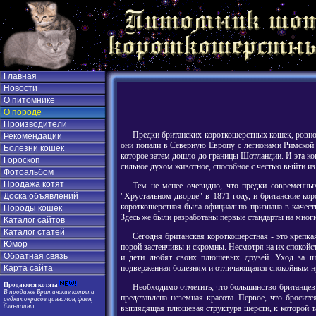
Главная
Новости
О питомнике
О породе
Производители
Предки британских короткошерстных кошек, ровно 
Рекомендации
они попали в Северную Европу с легионами Римской и
Болезни кошек
которое затем дошло до границы Шотландии. И эта ко
Гороскоп
сильное духом животное, способное с честью выйти из
Фотоальбом
Продажа котят
Тем не менее очевидно, что предки современных
"Хрустальном дворце" в 1871 году, и британские ко
Доска объявлений
короткошерстная была официально признана в качест
Породы кошек
Здесь же были разработаны первые стандарты на многи
Каталог сайтов
Каталог статей
Сегодня британская короткошерстная - это крепк
Юмор
порой застенчивы и скромны. Несмотря на их спокой
Обратная связь
и дети любят своих плюшевых друзей. Уход за шер
подверженная болезням и отличающаяся спокойным нр
Карта сайта
Продаются котята
Необходимо отметить, что большинство британцев 
В продаже Британские котята
представлена неземная красота. Первое, что броси
редких окрасов циннамон, фавн,
блю-поинт.
выглядящая плюшевая структура шерсти, к которой та