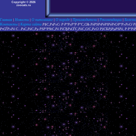
Copyright © 2026
zoocats.ru
Главная
Новости
О питомнике
О породе
Производители
Рекомендации
Болезн
|
|
|
|
|
|
Контакты
Карта сайта
|
Р§С‚РѕР±С‹ Р·Р°РєР°Р·Р°С‚СЊ РёРЅРґРёРІРёРґСѓР°Р»РєСѓ 
Р•СЃР»Рё С…РѕС‚РёС‚Рµ РЅР°Р№С‚Рё РїСЂРѕСЃС‚РёС‚СѓС‚РєСѓ РўСЋРјРµРЅРё, Р·Р°Р