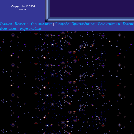
Copyright © 2026
zoocats.ru
Главная
Новости
О питомнике
О породе
Производители
Рекомендации
Болезн
|
|
|
|
|
|
Контакты
Карта сайта
|