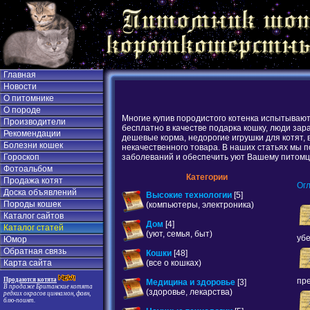
Главная
Новости
О питомнике
О породе
Многие купив породистого котенка испытывают
Производители
бесплатно в качестве подарка кошку, люди за
Рекомендации
дешевые корма, недорогие игрушки для котят, 
Болезни кошек
некачественного товара. В наших статьях мы 
заболеваний и обеспечить уют Вашему питомцу
Гороскоп
Фотоальбом
Категории
Продажа котят
Ог
Доска объявлений
Высокие технологии
[5]
Породы кошек
(компьютеры, электроника)
Каталог сайтов
Дом
[4]
Каталог статей
(уют, семья, быт)
убе
Юмор
Обратная связь
Кошки
[48]
(все о кошках)
Карта сайта
пре
Продаются котята
Медицина и здоровье
[3]
В продаже Британские котята
(здоровье, лекарства)
редких окрасов циннамон, фавн,
блю-поинт.