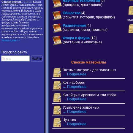
Научные технологии
[5]
Свежая новость
22.05.25
Кошки
(прогресс, достижения)
могут стать «инкубатором» для
мутаций вируса птичьего гриппа,
угрожая людям. В Европе и США
Общество
[4]
зафиксированы массовые случаи
(события, истории, праздники)
заболевания кошек этим вирусом.
кач
Эксперт Александр Гинцбург из
центра имени Гамалеи
Развлечения
[4]
предупредил о высокой
вероятности передачи вируса от
(картинки, юмор, приколы)
кошек к людям. «Вирус гриппа
перемещается между животными
Флора и фауна
[12]
и людьми циклически. Находясь
...
Читать далее >>
(растения и животные)
Поиск по сайту
Свежие материалы
Ватные матрасы для животных
→ Подробнее
Кот наоборот
→ Подробнее
Китайцы в древности ели собак
→ Подробнее
Усыпление животных
→ Подробнее
Чувства
→ Подробнее